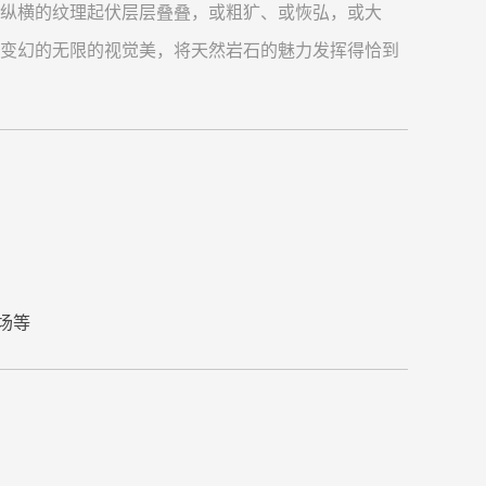
壑纵横的纹理起伏层层叠叠，或粗犷、或恢弘，或大
浅变幻的无限的视觉美，将天然岩石的魅力发挥得恰到