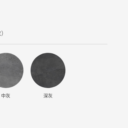
数）
中灰
深灰