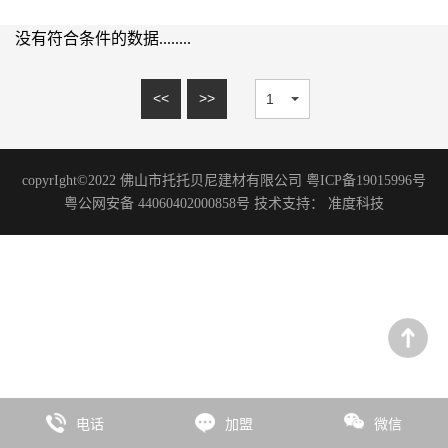
15mm系列
理石系列
20mm系列
没有符合条件的数据........
砂岩系列
木纹砖系列
<<
>>
板岩系列
洞石系列
copyrIght©2022 佛山市托托贝尼建材有限公司 粤ICP备19015996号
花岗岩系列
粤公网安备 44060402000858号 技术支持：
准度科技
艺术涂料
微水泥系列
水磨石系列
水泥系列
臻彩系列
板岩系列
电话
加盟
微信
石尚系列