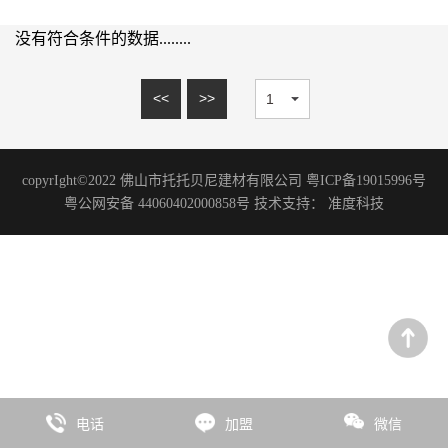
15mm系列
理石系列
20mm系列
没有符合条件的数据........
砂岩系列
木纹砖系列
<<
>>
板岩系列
洞石系列
copyrIght©2022 佛山市托托贝尼建材有限公司 粤ICP备19015996号
花岗岩系列
粤公网安备 44060402000858号 技术支持：
准度科技
艺术涂料
微水泥系列
水磨石系列
水泥系列
臻彩系列
板岩系列
电话
加盟
微信
石尚系列