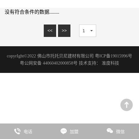
15mm系列
理石系列
20mm系列
没有符合条件的数据........
砂岩系列
木纹砖系列
<<
>>
板岩系列
洞石系列
copyrIght©2022 佛山市托托贝尼建材有限公司 粤ICP备19015996号
花岗岩系列
粤公网安备 44060402000858号 技术支持：
准度科技
艺术涂料
微水泥系列
水磨石系列
水泥系列
臻彩系列
板岩系列
电话
加盟
微信
石尚系列