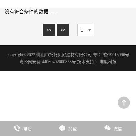
15mm系列
理石系列
20mm系列
没有符合条件的数据........
砂岩系列
木纹砖系列
<<
>>
板岩系列
洞石系列
copyrIght©2022 佛山市托托贝尼建材有限公司 粤ICP备19015996号
花岗岩系列
粤公网安备 44060402000858号 技术支持：
准度科技
艺术涂料
微水泥系列
水磨石系列
水泥系列
臻彩系列
板岩系列
电话
加盟
微信
石尚系列