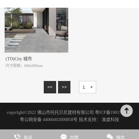
15mm系列
理石系列
20mm系列
砂岩系列
木纹砖系列
板岩系列
洞石系列
花岗岩系列
(TD)City 城市
尺寸规格：600x600mm
艺术涂料
微水泥系列
<<
>>
水磨石系列
水泥系列
臻彩系列
copyrIght©2022 佛山市托托贝尼建材有限公司 粤ICP备19015996号
粤公网安备 44060402000858号 技术支持：
准度科技
板岩系列
石尚系列
电话
加盟
微信