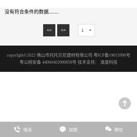
15mm系列
理石系列
20mm系列
没有符合条件的数据........
砂岩系列
木纹砖系列
<<
>>
板岩系列
洞石系列
copyrIght©2022 佛山市托托贝尼建材有限公司 粤ICP备19015996号
花岗岩系列
粤公网安备 44060402000858号 技术支持：
准度科技
艺术涂料
微水泥系列
水磨石系列
水泥系列
臻彩系列
板岩系列
电话
加盟
微信
石尚系列