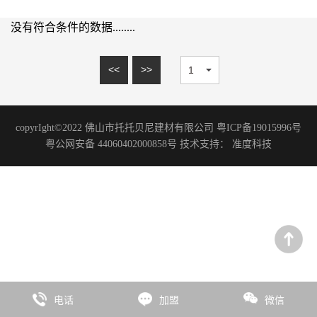
15mm系列
理石系列
20mm系列
没有符合条件的数据........
砂岩系列
木纹砖系列
<<
>>
板岩系列
洞石系列
copyrIght©2022 佛山市托托贝尼建材有限公司 粤ICP备19015996号
花岗岩系列
粤公网安备 44060402000858号 技术支持：
准度科技
艺术涂料
微水泥系列
水磨石系列
水泥系列
臻彩系列
板岩系列
电话
加盟
微信
石尚系列